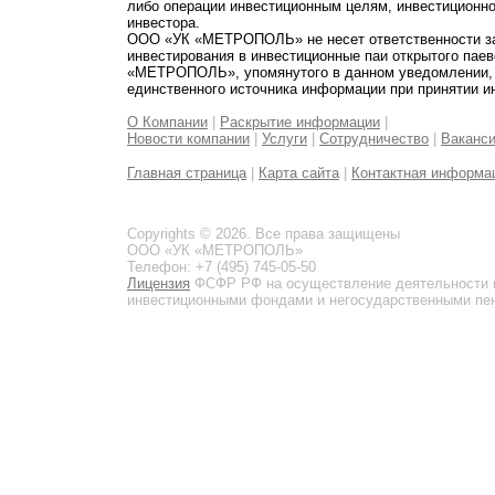
либо операции инвестиционным целям, инвестиционно
инвестора.
ООО «УК «МЕТРОПОЛЬ» не несет ответственности за 
инвестирования в инвестиционные паи открытого пае
«МЕТРОПОЛЬ», упомянутого в данном уведомлении, и
единственного источника информации при принятии и
О Компании
|
Раскрытие информации
|
Новости компании
|
Услуги
|
Сотрудничество
|
Ваканс
Главная страница
|
Карта сайта
|
Контактная информа
Copyrights © 2026. Все права защищены
ООО «УК «МЕТРОПОЛЬ»
Телефон: +7 (495) 745-05-50
Лицензия
ФСФР РФ на осуществление деятельности 
инвестиционными фондами и негосударственными пенс