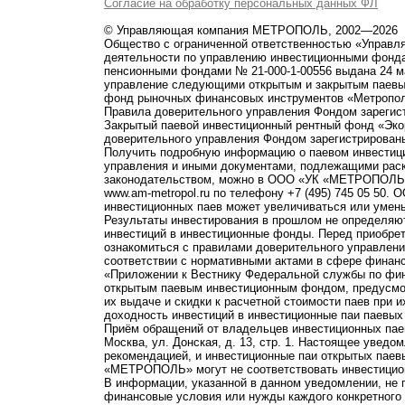
Согласие на обработку персональных данных ФЛ
© Управляющая компания МЕТРОПОЛЬ, 2002—2026
Общество с ограниченной ответственностью «Управ
деятельности по управлению инвестиционными фонд
пенсионными фондами № 21-000-1-00556 выдана 24 м
управление следующими открытым и закрытым паевы
фонд рыночных финансовых инструментов «Метропо
Правила доверительного управления Фондом зарегист
Закрытый паевой инвестиционный рентный фонд «Э
доверительного управления Фондом зарегистрированы
Получить подробную информацию о паевом инвестици
управления и иными документами, подлежащими рас
законодательством, можно в ООО «УК «МЕТРОПОЛЬ» по 
www.am-metropol.ru по телефону +7 (495) 745 05 50
инвестиционных паев может увеличиваться или умен
Результаты инвестирования в прошлом не определяют
инвестиций в инвестиционные фонды. Перед приобре
ознакомиться с правилами доверительного управле
соответствии с нормативными актами в сфере финанс
«Приложении к Вестнику Федеральной службы по фи
открытым паевым инвестиционным фондом, предусмот
их выдаче и скидки к расчетной стоимости паев при 
доходность инвестиций в инвестиционные паи паевых
Приём обращений от владельцев инвестиционных паев
Москва, ул. Донская, д. 13, стр. 1. Настоящее увед
рекомендацией, и инвестиционные паи открытых пае
«МЕТРОПОЛЬ» могут не соответствовать инвестицио
В информации, указанной в данном уведомлении, не 
финансовые условия или нужды каждого конкретного