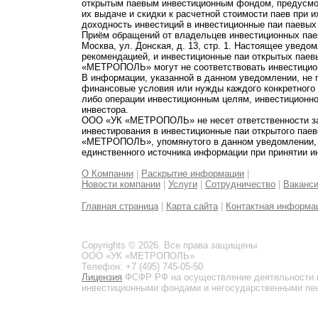
открытым паевым инвестиционным фондом, предусмот
их выдаче и скидки к расчетной стоимости паев при 
доходность инвестиций в инвестиционные паи паевых
Приём обращений от владельцев инвестиционных паев
Москва, ул. Донская, д. 13, стр. 1. Настоящее увед
рекомендацией, и инвестиционные паи открытых пае
«МЕТРОПОЛЬ» могут не соответствовать инвестицио
В информации, указанной в данном уведомлении, не 
финансовые условия или нужды каждого конкретного
либо операции инвестиционным целям, инвестиционно
инвестора.
ООО «УК «МЕТРОПОЛЬ» не несет ответственности за 
инвестирования в инвестиционные паи открытого пае
«МЕТРОПОЛЬ», упомянутого в данном уведомлении, и
единственного источника информации при принятии и
О Компании
|
Раскрытие информации
|
Новости компании
|
Услуги
|
Сотрудничество
|
Ваканс
Главная страница
|
Карта сайта
|
Контактная информа
Copyrights © 2026. Все права защищены
ООО «УК «МЕТРОПОЛЬ»
Телефон: +7 (495) 745-05-50
Лицензия
ФСФР РФ на осуществление деятельности 
инвестиционными фондами и негосударственными пенс