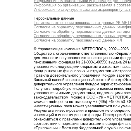
Уведомление об обязательной информации для полу
Информация об организации, раскрываемая в соответс
Информация о структуре и составе акционеров (участ
Персональные данные
Политика в отношении персональных данных УК М
Согласие на обработку персональных данных бенефи
Согласие на обработку персональных данных выгодо
Согласие на обработку персональных данных предст
Согласие на обработку персональных данных ФЛ
© Управляющая компания МЕТРОПОЛЬ, 2002—2026
Общество с ограниченной ответственностью «Управ
деятельности по управлению инвестиционными фонд
пенсионными фондами № 21-000-1-00556 выдана 24 м
управление следующими открытым и закрытым паевы
фонд рыночных финансовых инструментов «Метропо
Правила доверительного управления Фондом зарегист
Закрытый паевой инвестиционный рентный фонд «Э
доверительного управления Фондом зарегистрированы
Получить подробную информацию о паевом инвестици
управления и иными документами, подлежащими рас
законодательством, можно в ООО «УК «МЕТРОПОЛЬ» по 
www.am-metropol.ru по телефону +7 (495) 745 05 50
инвестиционных паев может увеличиваться или умен
Результаты инвестирования в прошлом не определяют
инвестиций в инвестиционные фонды. Перед приобре
ознакомиться с правилами доверительного управле
соответствии с нормативными актами в сфере финанс
«Приложении к Вестнику Федеральной службы по фи