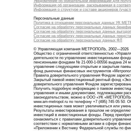
Уведомление об обязательной информации для полу
Информация об организации, раскрываемая в соответс
Информация о структуре и составе акционеров (участ
Персональные данные
Политика в отношении персональных данных УК М
Согласие на обработку персональных данных бенефи
Согласие на обработку персональных данных выгодо
Согласие на обработку персональных данных предст
Согласие на обработку персональных данных ФЛ
© Управляющая компания МЕТРОПОЛЬ, 2002—2026
Общество с ограниченной ответственностью «Управ
деятельности по управлению инвестиционными фонд
пенсионными фондами № 21-000-1-00556 выдана 24 м
управление следующими открытым и закрытым паевы
фонд рыночных финансовых инструментов «Метропо
Правила доверительного управления Фондом зарегист
Закрытый паевой инвестиционный рентный фонд «Э
доверительного управления Фондом зарегистрированы
Получить подробную информацию о паевом инвестици
управления и иными документами, подлежащими рас
законодательством, можно в ООО «УК «МЕТРОПОЛЬ» по 
www.am-metropol.ru по телефону +7 (495) 745 05 50
инвестиционных паев может увеличиваться или умен
Результаты инвестирования в прошлом не определяют
инвестиций в инвестиционные фонды. Перед приобре
ознакомиться с правилами доверительного управле
соответствии с нормативными актами в сфере финанс
«Приложении к Вестнику Федеральной службы по фи