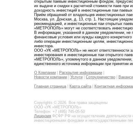
открытым паевым инвестиционным фондом, предусмот
их выдаче и скидки к расчетной стоимости паев при 
доходность инвестиций в инвестиционные паи паевых
Приём обращений от владельцев инвестиционных паев
Москва, ул. Донская, д. 13, стр. 1. Настоящее увед
рекомендацией, и инвестиционные паи открытых пае
«МЕТРОПОЛЬ» могут не соответствовать инвестицио
В информации, указанной в данном уведомлении, не 
финансовые условия или нужды каждого конкретного
либо операции инвестиционным целям, инвестиционно
инвестора.
ООО «УК «МЕТРОПОЛЬ» не несет ответственности за 
инвестирования в инвестиционные паи открытого пае
«МЕТРОПОЛЬ», упомянутого в данном уведомлении, и
единственного источника информации при принятии и
О Компании
|
Раскрытие информации
|
Новости компании
|
Услуги
|
Сотрудничество
|
Ваканс
Главная страница
|
Карта сайта
|
Контактная информа
Copyrights © 2026. Все права защищены
ООО «УК «МЕТРОПОЛЬ»
Телефон: +7 (495) 745-05-50
Лицензия
ФСФР РФ на осуществление деятельности 
инвестиционными фондами и негосударственными пенс