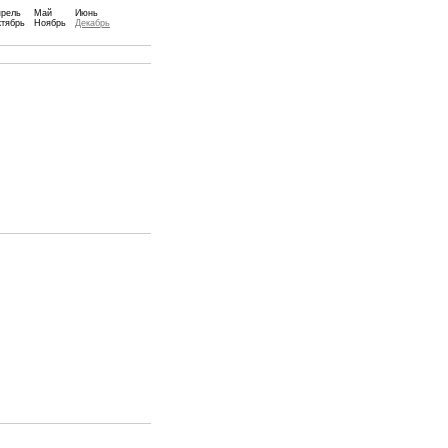
прель
Май
Июнь
тябрь
Ноябрь
Декабрь