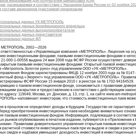
ьной информации для получателей финансовых услуг
ии, раскрываемая в соответствии с Указанием Банка России от 02 ноября 20
 составе акционеров (участников) организации
ерсональных данных УК МЕТРОПОЛЬ
ерсональных данных бенефициарного владельца
ерсональных данных выгодопреобретателя
ерсональных данных представителя
ерсональных данных ФЛ
я МЕТРОПОЛЬ, 2002—2026
й ответственностью «Управляющая компания «МЕТРОПОЛЬ». Лицензия на ос
ению инвестиционными фондами, паевыми инвестиционными фондами и него
1-000-1-00556 выдана 24 мая 2008 года ФСФР России осуществляет довер
закрытым паевыми инвестиционными фондами: Открытый паевой инвестици
в «Метрополь Золотое руно» под управлением ООО «УК «МЕТРОПОЛЬ».
управления Фондом зарегистрированы ФКЦБ 12 ноября 2003 года за № 0147
рентный фонд «Экорент» под управлением ООО «УК «МЕТРОПОЛЬ». Правила
истрированы ФСФР России 15 января 2010 г. в реестре за № 1702-94164529.
рмацию о паевом инвестиционном фонде, ознакомиться с правилами довери
ежащими раскрытию и предоставлению в соответствии с действующим законо
ресу: 119049, Москва, ул. Донская, д. 13, стр. 1, на сайте www.am-metropol
РОПОЛЬ» напоминает инвесторам, что стоимость инвестиционных паев може
ия в прошлом не определяют доходы в будущем. Государство не гарантирует 
еред приобретением инвестиционных паев необходимо внимательно ознако
ия паевым инвестиционным фондом. Информация, подлежащая в соответств
ых рынков опубликованию в печатном издании, публикуется в «Приложении к
ынкам». Правилами доверительного управления открытым паевым инвестиц
 расчетной стоимости инвестиционных паев при их выдаче и скидки к расчет
ных скидок и надбавок уменьшает доходность инвестиций в инвестиционные 