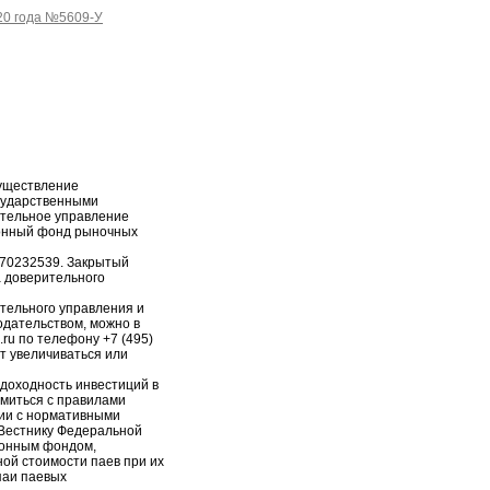
20 года №5609-У
уществление
сударственными
ительное управление
онный фонд рыночных
-70232539. Закрытый
 доверительного
тельного управления и
дательством, можно в
.ru по телефону +7 (495)
т увеличиваться или
доходность инвестиций в
миться с правилами
ии с нормативными
 Вестнику Федеральной
ионным фондом,
ной стоимости паев при их
паи паевых