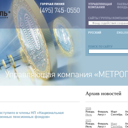
Архив новостей
2026
Январь
Февраль
Март
А
ступило в члены НП «Национальная
Июль
Август
Сентябрь
Ок
твенных пенсионных фондов»
2025
Январь
Февраль
Март
А
Июль
Август
Сентябрь
Ок