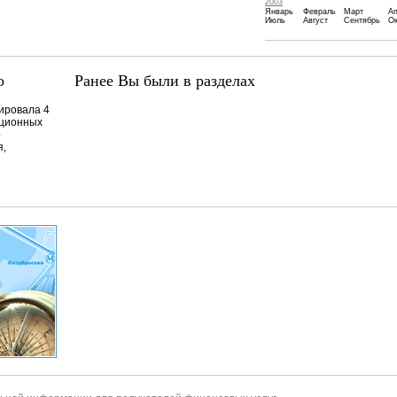
2003
Январь
Февраль
Март
А
Июль
Август
Сентябрь
Ок
о
Ранее Вы были в разделах
ровала 4
иционных
о
я,