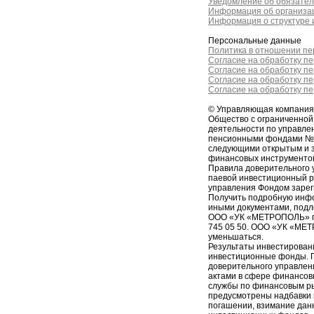
Уведомление об обязател
Информация об организац
Информация о структуре и
Персональные данные
Политика в отношении п
Согласие на обработку п
Согласие на обработку п
Согласие на обработку п
Согласие на обработку п
© Управляющая компани
Общество с ограниченно
деятельности по управл
пенсионными фондами № 2
следующими открытым и 
финансовых инструменто
Правила доверительного 
паевой инвестиционный 
управления Фондом зарег
Получить подробную инфо
иными документами, подл
ООО «УК «МЕТРОПОЛЬ» по ад
745 05 50. ООО «УК «МЕТ
уменьшаться.
Результаты инвестирован
инвестиционные фонды. П
доверительного управлен
актами в сфере финансов
службы по финансовым р
предусмотрены надбавки к
погашении, взимание дан