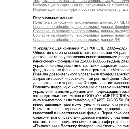
Уведомление об обязательной информации для полу
Информация об организации, раскрываемая в соответс
Информация о структуре и составе акционеров (участ
Персональные данные
Политика в отношении персональных данных УК М
Согласие на обработку персональных данных бенефи
Согласие на обработку персональных данных выгодо
Согласие на обработку персональных данных предст
Согласие на обработку персональных данных ФЛ
© Управляющая компания МЕТРОПОЛЬ, 2002—2026
Общество с ограниченной ответственностью «Управ
деятельности по управлению инвестиционными фонд
пенсионными фондами № 21-000-1-00556 выдана 24 м
управление следующими открытым и закрытым паевы
фонд рыночных финансовых инструментов «Метропо
Правила доверительного управления Фондом зарегист
Закрытый паевой инвестиционный рентный фонд «Э
доверительного управления Фондом зарегистрированы
Получить подробную информацию о паевом инвестици
управления и иными документами, подлежащими рас
законодательством, можно в ООО «УК «МЕТРОПОЛЬ» по 
www.am-metropol.ru по телефону +7 (495) 745 05 50
инвестиционных паев может увеличиваться или умен
Результаты инвестирования в прошлом не определяют
инвестиций в инвестиционные фонды. Перед приобре
ознакомиться с правилами доверительного управле
соответствии с нормативными актами в сфере финанс
«Приложении к Вестнику Федеральной службы по фи