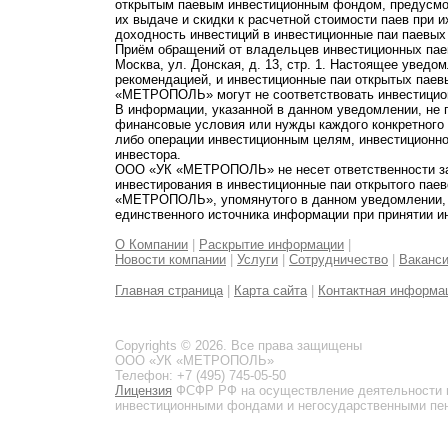
открытым паевым инвестиционным фондом, предусмот
их выдаче и скидки к расчетной стоимости паев при 
доходность инвестиций в инвестиционные паи паевых
Приём обращений от владельцев инвестиционных паев
Москва, ул. Донская, д. 13, стр. 1. Настоящее увед
рекомендацией, и инвестиционные паи открытых пае
«МЕТРОПОЛЬ» могут не соответствовать инвестицио
В информации, указанной в данном уведомлении, не 
финансовые условия или нужды каждого конкретного
либо операции инвестиционным целям, инвестиционно
инвестора.
ООО «УК «МЕТРОПОЛЬ» не несет ответственности за 
инвестирования в инвестиционные паи открытого пае
«МЕТРОПОЛЬ», упомянутого в данном уведомлении, и
единственного источника информации при принятии и
О Компании
|
Раскрытие информации
|
Новости компании
|
Услуги
|
Сотрудничество
|
Ваканс
Главная страница
|
Карта сайта
|
Контактная информа
Copyrights © 2026. Все права защищены
ООО «УК «МЕТРОПОЛЬ»
Телефон: +7 (495) 745-05-50
Лицензия
ФСФР РФ на осуществление деятельности 
инвестиционными фондами и негосударственными пенс