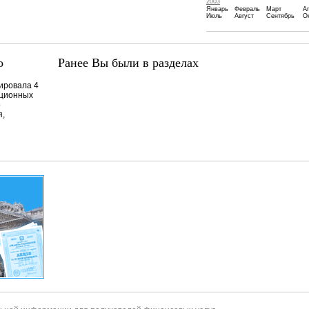
2003
Январь
Февраль
Март
А
Июль
Август
Сентябрь
О
о
Ранее Вы были в разделах
ровала 4
иционных
о
я,