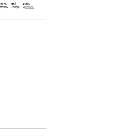
прель
Май
Июнь
ктябрь
Ноябрь
Декабрь