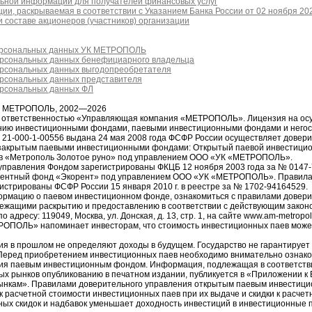
ьной информации для получателей финансовых услуг
ии, раскрываемая в соответствии с Указанием Банка России от 02 ноября 20
 составе акционеров (участников) организации
ерсональных данных УК МЕТРОПОЛЬ
ерсональных данных бенефициарного владельца
ерсональных данных выгодопреобретателя
ерсональных данных представителя
ерсональных данных ФЛ
я МЕТРОПОЛЬ, 2002—2026
й ответственностью «Управляющая компания «МЕТРОПОЛЬ». Лицензия на ос
ению инвестиционными фондами, паевыми инвестиционными фондами и него
1-000-1-00556 выдана 24 мая 2008 года ФСФР России осуществляет довер
закрытым паевыми инвестиционными фондами: Открытый паевой инвестици
в «Метрополь Золотое руно» под управлением ООО «УК «МЕТРОПОЛЬ».
управления Фондом зарегистрированы ФКЦБ 12 ноября 2003 года за № 0147
рентный фонд «Экорент» под управлением ООО «УК «МЕТРОПОЛЬ». Правила
истрированы ФСФР России 15 января 2010 г. в реестре за № 1702-94164529.
рмацию о паевом инвестиционном фонде, ознакомиться с правилами довери
ежащими раскрытию и предоставлению в соответствии с действующим законо
ресу: 119049, Москва, ул. Донская, д. 13, стр. 1, на сайте www.am-metropol
РОПОЛЬ» напоминает инвесторам, что стоимость инвестиционных паев може
ия в прошлом не определяют доходы в будущем. Государство не гарантирует 
еред приобретением инвестиционных паев необходимо внимательно ознако
ия паевым инвестиционным фондом. Информация, подлежащая в соответств
ых рынков опубликованию в печатном издании, публикуется в «Приложении к
ынкам». Правилами доверительного управления открытым паевым инвестиц
 расчетной стоимости инвестиционных паев при их выдаче и скидки к расчет
ных скидок и надбавок уменьшает доходность инвестиций в инвестиционные 