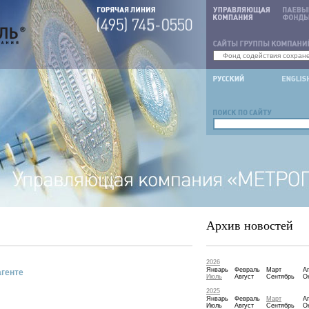
Архив новостей
2026
Январь
Февраль
Март
А
агенте
Июль
Август
Сентябрь
О
2025
Январь
Февраль
Март
А
Июль
Август
Сентябрь
О