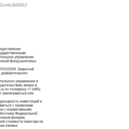
20 года №5609-У
уществление
сударственными
ительное управление
онный фонд рыночных
-70232539. Закрытый
 доверительного
тельного управления и
дательством, можно в
.ru по телефону +7 (495)
т увеличиваться или
доходность инвестиций в
миться с правилами
ии с нормативными
 Вестнику Федеральной
ионным фондом,
ной стоимости паев при их
паи паевых