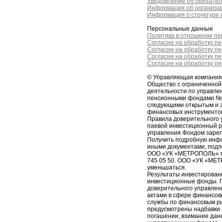
Уведомление об обязател
Информация об организац
Информация о структуре и
Персональные данные
Политика в отношении п
Согласие на обработку п
Согласие на обработку п
Согласие на обработку п
Согласие на обработку п
© Управляющая компани
Общество с ограниченно
деятельности по управл
пенсионными фондами № 2
следующими открытым и 
финансовых инструменто
Правила доверительного 
паевой инвестиционный 
управления Фондом зарег
Получить подробную инфо
иными документами, подл
ООО «УК «МЕТРОПОЛЬ» по ад
745 05 50. ООО «УК «МЕТ
уменьшаться.
Результаты инвестирован
инвестиционные фонды. П
доверительного управлен
актами в сфере финансов
службы по финансовым р
предусмотрены надбавки к
погашении, взимание дан