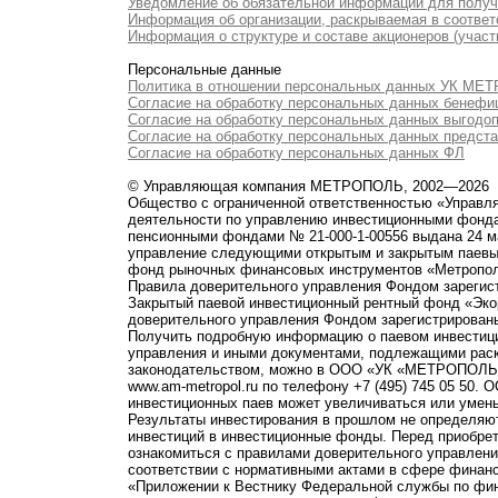
Уведомление об обязательной информации для полу
Информация об организации, раскрываемая в соответс
Информация о структуре и составе акционеров (участ
Персональные данные
Политика в отношении персональных данных УК М
Согласие на обработку персональных данных бенефи
Согласие на обработку персональных данных выгодо
Согласие на обработку персональных данных предст
Согласие на обработку персональных данных ФЛ
© Управляющая компания МЕТРОПОЛЬ, 2002—2026
Общество с ограниченной ответственностью «Управ
деятельности по управлению инвестиционными фонд
пенсионными фондами № 21-000-1-00556 выдана 24 м
управление следующими открытым и закрытым паевы
фонд рыночных финансовых инструментов «Метропо
Правила доверительного управления Фондом зарегист
Закрытый паевой инвестиционный рентный фонд «Э
доверительного управления Фондом зарегистрированы
Получить подробную информацию о паевом инвестици
управления и иными документами, подлежащими рас
законодательством, можно в ООО «УК «МЕТРОПОЛЬ» по 
www.am-metropol.ru по телефону +7 (495) 745 05 50
инвестиционных паев может увеличиваться или умен
Результаты инвестирования в прошлом не определяют
инвестиций в инвестиционные фонды. Перед приобре
ознакомиться с правилами доверительного управле
соответствии с нормативными актами в сфере финанс
«Приложении к Вестнику Федеральной службы по фи