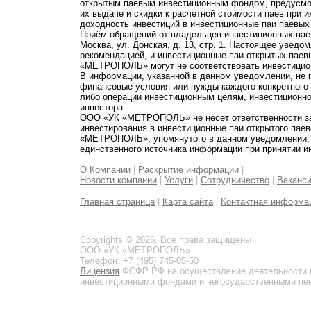
открытым паевым инвестиционным фондом, предусмот
их выдаче и скидки к расчетной стоимости паев при 
доходность инвестиций в инвестиционные паи паевых
Приём обращений от владельцев инвестиционных паев
Москва, ул. Донская, д. 13, стр. 1. Настоящее увед
рекомендацией, и инвестиционные паи открытых пае
«МЕТРОПОЛЬ» могут не соответствовать инвестицио
В информации, указанной в данном уведомлении, не 
финансовые условия или нужды каждого конкретного
либо операции инвестиционным целям, инвестиционно
инвестора.
ООО «УК «МЕТРОПОЛЬ» не несет ответственности за 
инвестирования в инвестиционные паи открытого пае
«МЕТРОПОЛЬ», упомянутого в данном уведомлении, и
единственного источника информации при принятии и
О Компании
|
Раскрытие информации
|
Новости компании
|
Услуги
|
Сотрудничество
|
Ваканс
Главная страница
|
Карта сайта
|
Контактная информа
Copyrights © 2026. Все права защищены
ООО «УК «МЕТРОПОЛЬ»
Телефон: +7 (495) 745-05-50
Лицензия
ФСФР РФ на осуществление деятельности 
инвестиционными фондами и негосударственными пенс