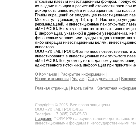
открытым паевым инвестиционным фондом, предусмот
их выдаче и скидки к расчетной стоимости паев при 
доходность инвестиций в инвестиционные паи паевых
Приём обращений от владельцев инвестиционных паев
Москва, ул. Донская, д. 13, стр. 1. Настоящее увед
рекомендацией, и инвестиционные паи открытых пае
«МЕТРОПОЛЬ» могут не соответствовать инвестицио
В информации, указанной в данном уведомлении, не 
финансовые условия или нужды каждого конкретного
либо операции инвестиционным целям, инвестиционно
инвестора.
ООО «УК «МЕТРОПОЛЬ» не несет ответственности за 
инвестирования в инвестиционные паи открытого пае
«МЕТРОПОЛЬ», упомянутого в данном уведомлении, и
единственного источника информации при принятии и
О Компании
|
Раскрытие информации
|
Новости компании
|
Услуги
|
Сотрудничество
|
Ваканс
Главная страница
|
Карта сайта
|
Контактная информа
Copyrights © 2026. Все права защищены
ООО «УК «МЕТРОПОЛЬ»
Телефон: +7 (495) 745-05-50
Лицензия
ФСФР РФ на осуществление деятельности 
инвестиционными фондами и негосударственными пенс