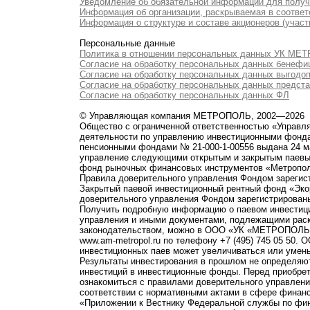
Уведомление об обязательной информации для полу
Информация об организации, раскрываемая в соответс
Информация о структуре и составе акционеров (участ
Персональные данные
Политика в отношении персональных данных УК М
Согласие на обработку персональных данных бенефи
Согласие на обработку персональных данных выгодо
Согласие на обработку персональных данных предст
Согласие на обработку персональных данных ФЛ
© Управляющая компания МЕТРОПОЛЬ, 2002—2026
Общество с ограниченной ответственностью «Управ
деятельности по управлению инвестиционными фонд
пенсионными фондами № 21-000-1-00556 выдана 24 м
управление следующими открытым и закрытым паевы
фонд рыночных финансовых инструментов «Метропо
Правила доверительного управления Фондом зарегист
Закрытый паевой инвестиционный рентный фонд «Э
доверительного управления Фондом зарегистрированы
Получить подробную информацию о паевом инвестици
управления и иными документами, подлежащими рас
законодательством, можно в ООО «УК «МЕТРОПОЛЬ» по 
www.am-metropol.ru по телефону +7 (495) 745 05 50
инвестиционных паев может увеличиваться или умен
Результаты инвестирования в прошлом не определяют
инвестиций в инвестиционные фонды. Перед приобре
ознакомиться с правилами доверительного управле
соответствии с нормативными актами в сфере финанс
«Приложении к Вестнику Федеральной службы по фи