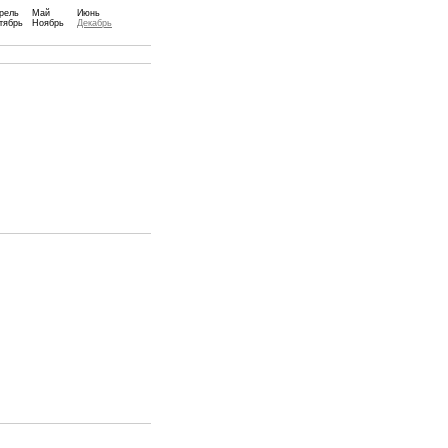
рель
Май
Июнь
тябрь
Ноябрь
Декабрь