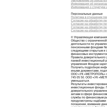
Уведомление об обязател
Информация об организац
Информация о структуре и
Персональные данные
Политика в отношении п
Согласие на обработку п
Согласие на обработку п
Согласие на обработку п
Согласие на обработку п
© Управляющая компани
Общество с ограниченно
деятельности по управл
пенсионными фондами № 2
следующими открытым и 
финансовых инструменто
Правила доверительного 
паевой инвестиционный 
управления Фондом зарег
Получить подробную инфо
иными документами, подл
ООО «УК «МЕТРОПОЛЬ» по ад
745 05 50. ООО «УК «МЕТ
уменьшаться.
Результаты инвестирован
инвестиционные фонды. П
доверительного управлен
актами в сфере финансов
службы по финансовым р
предусмотрены надбавки к
погашении, взимание дан