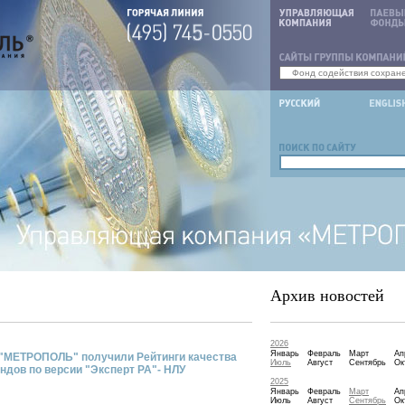
Архив новостей
2026
Январь
Февраль
Март
Ап
"МЕТРОПОЛЬ" получили Рейтинги качества
Июль
Август
Сентябрь
Ок
ндов по версии "Эксперт РА"- НЛУ
2025
Январь
Февраль
Март
Ап
Июль
Август
Сентябрь
Ок