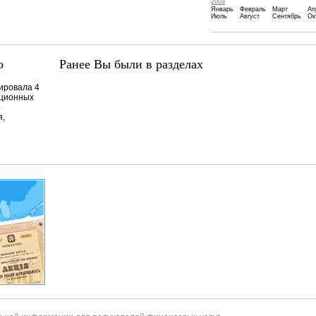
2003
Январь
Февраль
Март
Ап
Июль
Август
Сентябрь
Ок
о
Ранее Вы были в разделах
ровала 4
иционных
о
я,