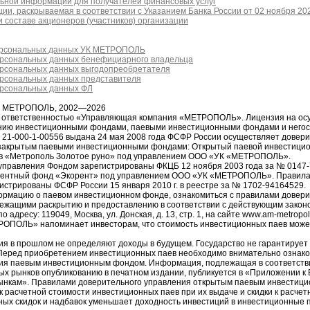
ьной информации для получателей финансовых услуг
ии, раскрываемая в соответствии с Указанием Банка России от 02 ноября 20
 составе акционеров (участников) организации
ерсональных данных УК МЕТРОПОЛЬ
ерсональных данных бенефициарного владельца
ерсональных данных выгодопреобретателя
ерсональных данных представителя
ерсональных данных ФЛ
я МЕТРОПОЛЬ, 2002—2026
й ответственностью «Управляющая компания «МЕТРОПОЛЬ». Лицензия на ос
ению инвестиционными фондами, паевыми инвестиционными фондами и него
1-000-1-00556 выдана 24 мая 2008 года ФСФР России осуществляет довер
закрытым паевыми инвестиционными фондами: Открытый паевой инвестици
в «Метрополь Золотое руно» под управлением ООО «УК «МЕТРОПОЛЬ».
управления Фондом зарегистрированы ФКЦБ 12 ноября 2003 года за № 0147
рентный фонд «Экорент» под управлением ООО «УК «МЕТРОПОЛЬ». Правила
истрированы ФСФР России 15 января 2010 г. в реестре за № 1702-94164529.
рмацию о паевом инвестиционном фонде, ознакомиться с правилами довери
ежащими раскрытию и предоставлению в соответствии с действующим законо
ресу: 119049, Москва, ул. Донская, д. 13, стр. 1, на сайте www.am-metropol
РОПОЛЬ» напоминает инвесторам, что стоимость инвестиционных паев може
ия в прошлом не определяют доходы в будущем. Государство не гарантирует 
еред приобретением инвестиционных паев необходимо внимательно ознако
ия паевым инвестиционным фондом. Информация, подлежащая в соответств
ых рынков опубликованию в печатном издании, публикуется в «Приложении к
ынкам». Правилами доверительного управления открытым паевым инвестиц
 расчетной стоимости инвестиционных паев при их выдаче и скидки к расчет
ных скидок и надбавок уменьшает доходность инвестиций в инвестиционные 