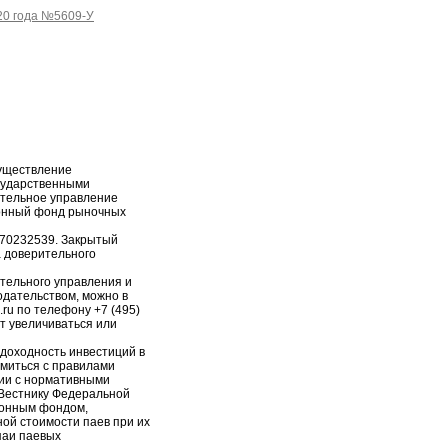
20 года №5609-У
уществление
сударственными
ительное управление
онный фонд рыночных
-70232539. Закрытый
 доверительного
тельного управления и
дательством, можно в
.ru по телефону +7 (495)
т увеличиваться или
доходность инвестиций в
миться с правилами
ии с нормативными
 Вестнику Федеральной
ионным фондом,
ной стоимости паев при их
паи паевых