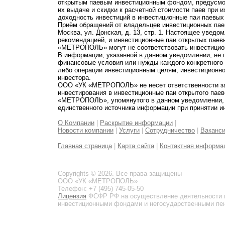
открытым паевым инвестиционным фондом, предусмот
их выдаче и скидки к расчетной стоимости паев при 
доходность инвестиций в инвестиционные паи паевых
Приём обращений от владельцев инвестиционных паев
Москва, ул. Донская, д. 13, стр. 1. Настоящее увед
рекомендацией, и инвестиционные паи открытых пае
«МЕТРОПОЛЬ» могут не соответствовать инвестицио
В информации, указанной в данном уведомлении, не 
финансовые условия или нужды каждого конкретного
либо операции инвестиционным целям, инвестиционно
инвестора.
ООО «УК «МЕТРОПОЛЬ» не несет ответственности за 
инвестирования в инвестиционные паи открытого пае
«МЕТРОПОЛЬ», упомянутого в данном уведомлении, и
единственного источника информации при принятии и
О Компании
|
Раскрытие информации
|
Новости компании
|
Услуги
|
Сотрудничество
|
Ваканс
Главная страница
|
Карта сайта
|
Контактная информа
Copyrights © 2026. Все права защищены
ООО «УК «МЕТРОПОЛЬ»
Телефон: +7 (495) 745-05-50
Лицензия
ФСФР РФ на осуществление деятельности 
инвестиционными фондами и негосударственными пенс