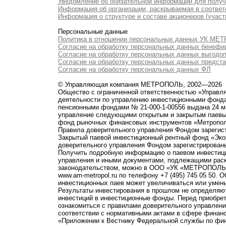
Уведомление об обязательной информации для полу
Информация об организации, раскрываемая в соответс
Информация о структуре и составе акционеров (участ
Персональные данные
Политика в отношении персональных данных УК М
Согласие на обработку персональных данных бенефи
Согласие на обработку персональных данных выгодо
Согласие на обработку персональных данных предст
Согласие на обработку персональных данных ФЛ
© Управляющая компания МЕТРОПОЛЬ, 2002—2026
Общество с ограниченной ответственностью «Управ
деятельности по управлению инвестиционными фонд
пенсионными фондами № 21-000-1-00556 выдана 24 м
управление следующими открытым и закрытым паевы
фонд рыночных финансовых инструментов «Метропо
Правила доверительного управления Фондом зарегист
Закрытый паевой инвестиционный рентный фонд «Э
доверительного управления Фондом зарегистрированы
Получить подробную информацию о паевом инвестици
управления и иными документами, подлежащими рас
законодательством, можно в ООО «УК «МЕТРОПОЛЬ» по 
www.am-metropol.ru по телефону +7 (495) 745 05 50
инвестиционных паев может увеличиваться или умен
Результаты инвестирования в прошлом не определяют
инвестиций в инвестиционные фонды. Перед приобре
ознакомиться с правилами доверительного управле
соответствии с нормативными актами в сфере финанс
«Приложении к Вестнику Федеральной службы по фи