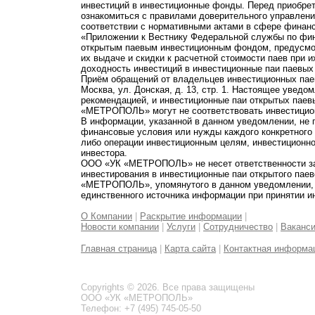
инвестиций в инвестиционные фонды. Перед приобре
ознакомиться с правилами доверительного управле
соответствии с нормативными актами в сфере финанс
«Приложении к Вестнику Федеральной службы по фи
открытым паевым инвестиционным фондом, предусмот
их выдаче и скидки к расчетной стоимости паев при 
доходность инвестиций в инвестиционные паи паевых
Приём обращений от владельцев инвестиционных паев
Москва, ул. Донская, д. 13, стр. 1. Настоящее увед
рекомендацией, и инвестиционные паи открытых пае
«МЕТРОПОЛЬ» могут не соответствовать инвестицио
В информации, указанной в данном уведомлении, не 
финансовые условия или нужды каждого конкретного
либо операции инвестиционным целям, инвестиционно
инвестора.
ООО «УК «МЕТРОПОЛЬ» не несет ответственности за 
инвестирования в инвестиционные паи открытого пае
«МЕТРОПОЛЬ», упомянутого в данном уведомлении, и
единственного источника информации при принятии и
О Компании
|
Раскрытие информации
|
Новости компании
|
Услуги
|
Сотрудничество
|
Ваканс
Главная страница
|
Карта сайта
|
Контактная информа
Copyrights © 2026. Все права защищены
ООО «УК «МЕТРОПОЛЬ»
Телефон: +7 (495) 745-05-50